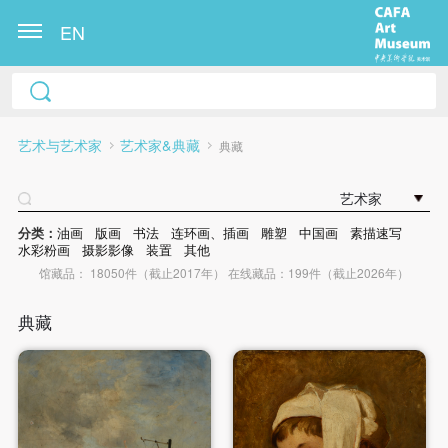
EN
艺术与艺术家
艺术家&典藏
典藏
艺术家
分类：
油画
版画
书法
连环画、插画
雕塑
中国画
素描速写
水彩粉画
摄影影像
装置
其他
馆藏品： 18050件（截止2017年） 在线藏品：199件（截止2026年）
典藏