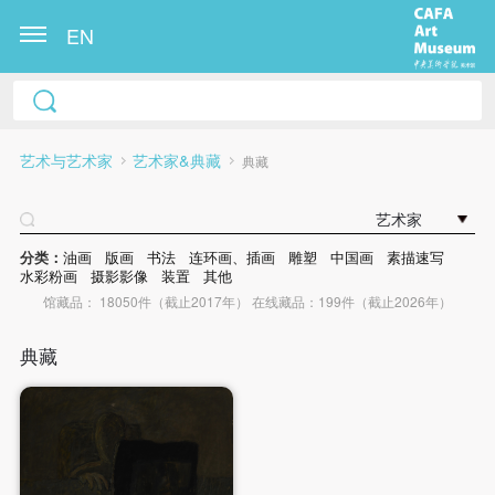
EN
艺术与艺术家
艺术家&典藏
典藏
艺术家
分类：
油画
版画
书法
连环画、插画
雕塑
中国画
素描速写
水彩粉画
摄影影像
装置
其他
馆藏品： 18050件（截止2017年） 在线藏品：199件（截止2026年）
典藏