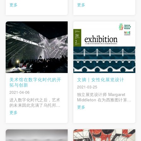
年，是美国阿巴拉挈亚山脉
展示空间的理论与实践以新
更多
更多
西部最古老的大学之一，同
的研究背景和探讨条件，以
时也是全美人文社科学科最
此可以从艺术博物馆的“跨界
强的大学之一，在全国共有
性”这个切入点，来重新思
八个分校，分别位于：布卢
考“谁的博物馆”的理论问题。
明顿市（Bloomington）、韦
本文认为艺术博物馆的“跨
恩堡市（Fort Way …
界”不仅仅体现在空间形态的
快捷登录
帐号密码登录
多变，和主体结构（艺术 …
发送验证码
手机号码
手机号码将作为您的登录账号
美术馆在数字化时代的开
文摘 | 女性化展览设计
拓与创新
2021-03-25
2021-04-06
独立展览设计师 Margaret
验证码
进入数字化时代之后，艺术
Middleton 在为西雅图计算机
的未来因此充满了乌托邦的
博物馆（Living Computer
更多
登录
色彩和无穷的想象力。为了
Museum + Labs）设计一场
更多
更好地展示艺术作品，未来
名为“芭比娃娃遇上计算机程
的美术馆应该能够承载最自
序 （Barbie Gets With the
可使用雅昌艺术网会员账户登录
由的想象。网络及虚拟世界
Program）”的展览时，意 …
的产生迫使公共空间发生了
转移，美术馆亦不能仅仅作