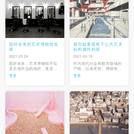
为一个简单的容器而存在。
空间不再受限于实体，美术
馆该如何更 …
面对未来的艺术博物馆发
都市叙事视角下公共艺术
展
机构属性初探
2021-03-24
2021-03-19
​面对未来，艺术博物馆不仅
作为现代社会和都市场域的
是呈现作品的场所，更是新
产物，以美术馆、博物馆为
的文化价值生成的场域。美
代表的公共艺术机构自诞生
更多
更多
术馆/艺术博物馆作为人们认
之日起就是现代都市叙事的
识世界、了解世界的空间和
一部分。在艺术与社会生活
方式，同时也是人类智识和
的界限日益模糊的当下，公
价值的源泉。艺术博物馆如
共艺术机构作为“公地”的社会
何在跨学科、跨边界的联系
属性也日益凸显。本文从都
中延续传统、把握边界、引
市叙事的角度，对这一现象
领创新；如何在传统与创造
进行分析，并在此基础上对
之间做 …
当下公 …