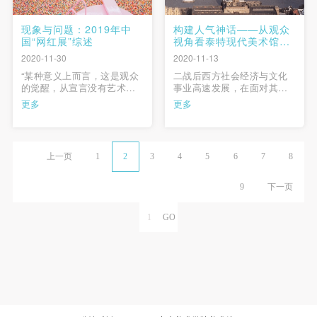
现象与问题：2019年中
构建人气神话——从观众
国“网红展”综述
视角看泰特现代美术馆吸
引力塑造的三部曲
2020-11-30
2020-11-13
“某种意义上而言，这是观众
二战后西方社会经济与文化
的觉醒，从宣言没有艺术作
事业高速发展，在面对其他
品只有艺术家，到宣言没有
各类文化机构的竞争压力
更多
更多
艺术家只存在艺术时刻，这
时，如何吸引观众成为众多
个时代通过流量宣言了没有
美术馆的重要议题。在此背
艺术时刻，只有观众。” …
景下，泰特现代美术馆从观
众视角出发，在重启激活老
上一页
1
2
3
4
5
6
7
8
电厂的地标性、呈现异质化
的展览以及“看得懂”的观展服
务这三个方面的努力下，成
9
下一页
功吸引到 …