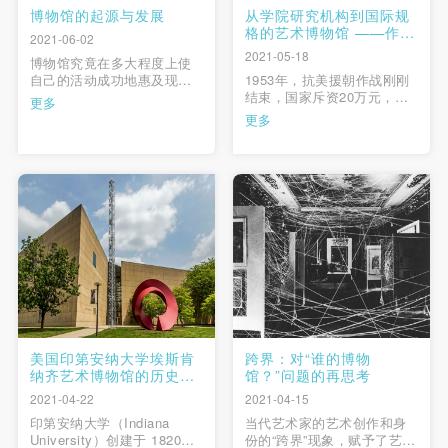
博物馆的起源与发展
从学院研究机构到国际规
格的艺术博物馆 ——作
2021-06-02
为“智识载体”的中央美术
2021-05-18
博物馆究竟在多大程度上使
学院美术馆
自己的活动成功地惠及现代
1953年，抗美援朝作战刚刚
社会中的贫困者与少数族
结束，国家斥资20万元，由
更多
裔？作为保存、展示和解释
著名建筑设计师张开济设计
更多
艺术品的首要场所，无论是
部署，在位于王府井大街旁
作为一门研究学科或是作为
的校尉胡同为中国美协建设
一种独立的文化现象，博物
美术展览馆，这座中西合
馆越来越成为触及艺术本性
璧、特点突出的建筑，正面
的批判性研究的主体。 …
上方镶有中央美术学院十几
位著名艺术家集体创作的、
反映中央美术学院建院初期
所设专 …
美国印第安纳大学埃斯肯
跨界：对“谁的博物
纳齐艺术博物馆的历史与
馆？”问题的再思考
收藏
2021-04-22
2021-04-15
印第安纳大学（Indiana
当代艺术家的艺术创作和身
University）创建于 1820
份的“跨界”现象，赋予了艺术