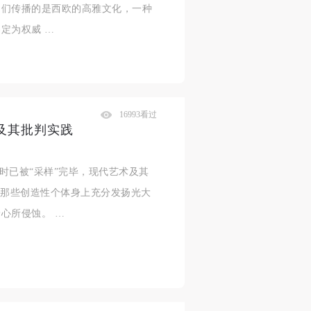
它们传播的是西欧的高雅文化，一种
定为权威 …
16993看过
及其批判实践
之时已被“采样”完毕，现代艺术及其
的那些创造性个体身上充分发扬光大
心所侵蚀。 …