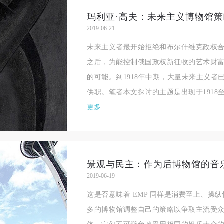
验证码
玛利亚·高夫：未来主义博物馆策
2019-06-21
登录
未来主义者最开始拒绝和布尔什维克政权
之后，为能控制俄国政权新征收的艺术财
可使用雅昌艺术网会员账户登录
的可能。到1918年中期，大量未来主义
供职。笔者本文探讨的主题是出现于1918至
更多
景观与民主：作为后博物馆的音
2019-06-19
这是否意味着 EMP 同样是消费至上、操
多的博物馆调整自己的策略以争取主流受