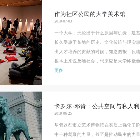
作为社区公民的大学美术馆
2019-07-03
一个大学，无论出于什么原因与机缘，建
长久受惠于某地的历史、文化传统与现实
出人才培养的贡献的时候，知恩图报，反
根本上来说反哺社会，想来应是大学终极命
更多
2019-06-25
尽管这些市立艺术博物馆在实质上强化了
中一种凝聚的力量，甚至是推动民主的力