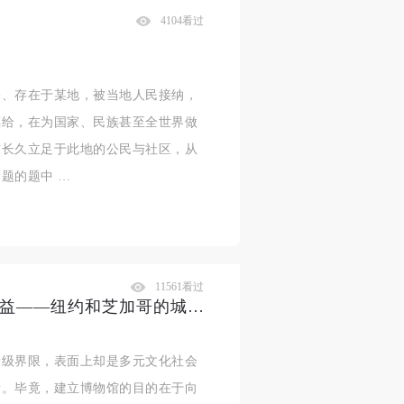
4104看过
基、存在于某地，被当地人民接纳，
惠给，在为国家、民族甚至全世界做
哺长久立足于此地的公民与社区，从
题的题中 …
11561看过
卡罗尔·邓肯：公共空间与私人利益——纽约和芝加哥的城市艺术博物馆
阶级界限，表面上却是多元文化社会
量。毕竟，建立博物馆的目的在于向