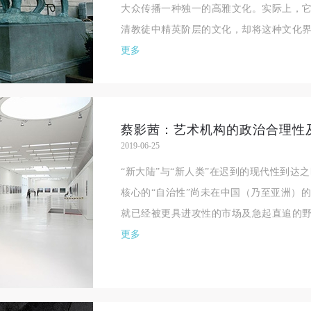
大众传播一种独一的高雅文化。实际上，
清教徒中精英阶层的文化，却将这种文化界
更多
蔡影茜：艺术机构的政治合理性
2019-06-25
“新大陆”与“新人类”在迟到的现代性到达
核心的“自治性”尚未在中国（乃至亚洲）
快捷登录
帐号密码登录
就已经被更具进攻性的市场及急起直追的野
更多
手机号码
发送验证码
手机号码将作为您的登录账号