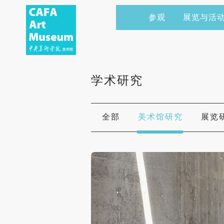
参观
展览与活
当前展览
艺术家&典藏
CAFAM 讲座
会员
展览预告
学术研究
CAFAM 课程
企业赞助
学术研究
展览回顾
艺术出版
CAFAM 体验
捐赠
数字美术馆
志愿者
全部
美术馆研究
展览
资讯
合作伙伴
举办活动