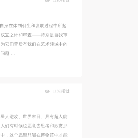
11934看过
避自身在体制创生和发展过程中所起
、权宜之计和审查——特别是自我审
因为它们背后有我们在艺术领域中的
问题 …
11592看过
外星人进攻、世界末日、具有超人能
但人们有时候也愿意去思考和欣赏那
化中，这个愿望只能在博物馆中才能