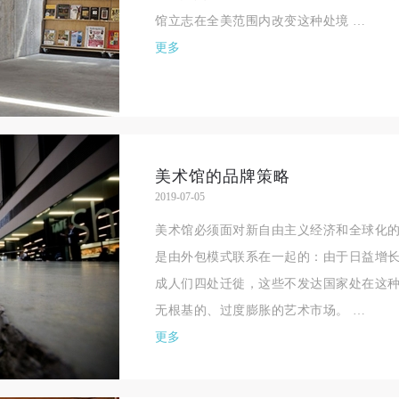
馆立志在全美范围内改变这种处境 …
更多
美术馆的品牌策略
2019-07-05
美术馆必须面对新自由主义经济和全球化
是由外包模式联系在一起的：由于日益增
成人们四处迁徙，这些不发达国家处在这
无根基的、过度膨胀的艺术市场。 …
更多