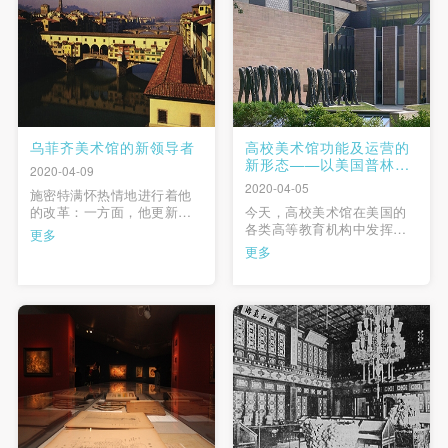
祝伟大的博物馆文明成就，
及与社会的关系进行观察，
我们 …
我们发现它们不仅仅 …
乌菲齐美术馆的新领导者
高校美术馆功能及运营的
新形态——以美国普林斯
2020-04-09
顿大学美术馆为例
2020-04-05
施密特满怀热情地进行着他
的改革：一方面，他更新了
今天，高校美术馆在美国的
乌菲齐美术馆用来陈列展品
各类高等教育机构中发挥着
更多
的硬件设施；另一方面，他
重要的作用，并展现出了在
更多
对美术馆的“后台”，即行政部
功能和运营上的新形态。本
门进行了整顿。在硬件设施
文试着梳理美国高校美术馆
方面，最为显著的（也是最
的基本情况，并以普林斯顿
具代表性的）是对美术馆内
大学美术馆为例，研究高校
波提切利陈列室的改造和翻
美术馆运营的基本状况，以
新，并在原本这八个陈列室
及其在高校教育和所在社区
中展出 …
（及更广泛的公众）中所发
挥的积极作 …