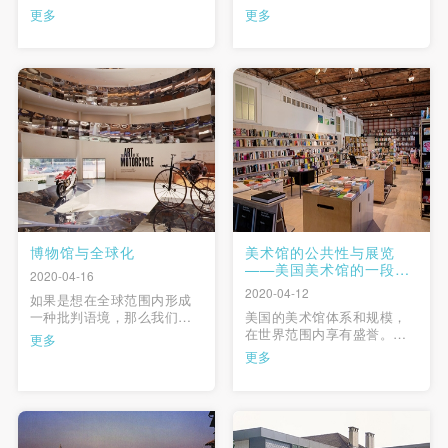
要去做。因为我们现在已经
码媒体应用为具体案例，广
更多
更多
进入到一个数字化的时代，
泛调研并采访了多位博物馆
需要数字化的手段，包括虚
专业人士，从“多种模式的数
拟空间的出现。当然，“虚拟
码展品说明”“互动装置”和“数
空间”的概念比“数字”概念还
字语音导览”三个方面研究并
要大，我想在这一点上，我
探讨了V&A博物馆数码媒体
们每个人都还要去体会，体
与观众体验的关系，希望能
快捷登录
帐号密码登录
会时代发生的巨大的变化。
对国内的博物馆机构有 …
…
发送验证码
手机号码
手机号码将作为您的登录账号
博物馆与全球化
美术馆的公共性与展览
——美国美术馆的一段考
2020-04-16
察
2020-04-12
如果是想在全球范围内形成
验证码
一种批判语境，那么我们就
​​美国的美术馆体系和规模，
要开始建立新的关系，在不
在世界范围内享有盛誉。它
更多
登录
同的博物馆实践之间建立不
们源自欧洲传统， 又加以发
更多
明显的观念性的联系。瓦尔
扬、延伸， 发展到今天的格
特·本杰明曾说过这样一句格
局， 蔚为壮观。从功能形态
可使用雅昌艺术网会员账户登录
言：“记录文明和记录野蛮是
上， 人们一般认为它们不过
并行不悖的”，这句话仿佛特
就是一种建筑、收藏馆而
别映射了当下。此外，为庆
已， 但是对其内在的构成以