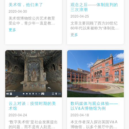
美术馆，他们来了
观念之后——体制批判的
三次浪潮
2020-04-30
2020-04-25
美术馆博物馆公共艺术教育
受众中，青少年一直是教育
文章主要回顾了西方20世纪
的焦点和重点，但本文从人
60年代以来被称为“体制批
更多
群数量、社会角色以及社会
判”艺术实践的三次浪潮。从
更多
现象等几个方面，分析了成
麦克·阿舍等艺术家的第一波
人群体当前更应得到关注。
创作高峰到“信息社会”时代的
实现全民美育的目标，让这
菲利普·穆勒、马克·迪翁等第
个群体走进美术馆是十分重
二波艺术家的实践，以及以
要的，也是一个有待探讨的
安德烈·弗雷泽为代表的第三
新课题。 …
波“体制批判”艺术家的创作与
写作，从而观 …
云上对谈：疫情时期的美
数码媒体与观众体验——
术馆
以V&A博物馆为例
2020-04-24
2020-04-18
“数字美术馆”是社会发展提出
本文作者深入探访英国V&A
的问题，而不是有人刻意地
博物馆，以多个展厅中的数