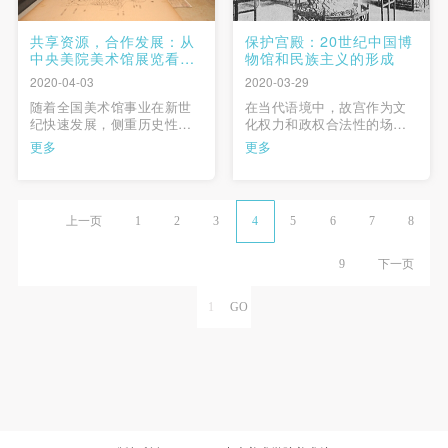
共享资源，合作发展：从
保护宫殿：20世纪中国博
中央美院美术馆展览看图
物馆和民族主义的形成
书馆与美术馆的关系
2020-04-03
2020-03-29
随着全国美术馆事业在新世
在当代语境中，故宫作为文
纪快速发展，侧重历史性、
化权力和政权合法性的场所
文献性、研究性、着眼于美
和符号，其双重的意义源于
更多
更多
术史专题的展览，在北京、
中国皇家收藏的“古老”功能与
上海、广州等文化艺术中心
现代国家意识和制度之间的
城市不断涌现出来，相应
一次邂逅。在故宫向故宫博
地，希望在艺术作品之外深
物院的转变历程中，19至20
上一页
1
2
3
4
5
6
7
8
入挖掘视觉资料，以有效凸
世纪以来的跨国文化和政治
显主题的历史与文化语境的
进程正逐步融入20世纪初期
要求，也随之水涨船高。由
的北京地方经验与意识，当
9
下一页
此，在文化资 …
…