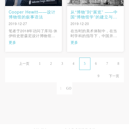
Cooper Hewitt——设计
从“博物”到“展览” ——中
博物馆的叙事语法
国“博物馆学”的建立与中
国“美术馆学”的特殊性
2019-12-27
2019-12-20
笔者于2018年访问了库珀·休
在当时的美术体制中，在当
伊特史密森尼设计博物馆，
时学科的指导下，中国并不
并在该馆工作四十天，对其
缺一个美术博物馆，其缺乏
更多
更多
作为展示与研究专门类艺术
的是一个固定的、国家级的
形态的博物馆的实践进行了
展览馆，用来举办美术作品
观察和分析。 …
展览会。在当时，“美术馆”并
非是“美术博物馆”，而是“美
上一页
1
2
3
4
5
6
7
8
术展览馆”，这个概念至关重
要。这是研究中国美术馆学
的前提，也是开展新美术馆
9
下一页
…