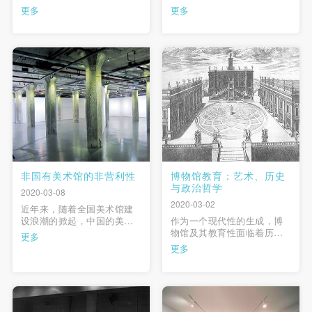
问题，只关心吟诗啖茶、品
当代时空条件下的媒介特
更多
更多
风论画，他们要学、要写最
性，并借由美术馆及其收藏
好的东西，根本不需要借助
与展示系统，考察电影在这
那些来生产新知识。当今社
一特殊场域内所经历的嬗
会却全然不同，它需要具备
变、消解与转型。“元-档
创造力，并且透过知识概念
案”意即在电影性美术馆中，
进行建构，这些知识概念同
电影以一种弥散形式的持存
快捷登录
帐号密码登录
时也需要问题意识。现在美
与在场，并在本体层面对于
术史的边界 …
美术馆空间及 …
发送验证码
手机号码
手机号码将作为您的登录账号
非国有美术馆的非营利性
博物馆教育：艺术、历史
与政治哲学
2020-03-08
2020-03-02
近年来，随着全国美术馆建
验证码
设浪潮的掀起，中国的美术
作为一个现代性的生成，博
馆建设、分类、属性等都在
物馆及其教育性面临着历史
更多
登录
摆脱粗放的美术馆时代，而
演变带来的挑战。从博物馆
更多
走向更加规范和有法可依的
到后博物馆，其中关涉到艺
精细化模式。在美术馆的分
术、历史及文化政治等重重
可使用雅昌艺术网会员账户登录
类中，官方美术馆与民间美
问题的转向，且其复杂地纠
术馆始终没有在语词上得到
缠在一起。 …
统一，而是处于一种语词上