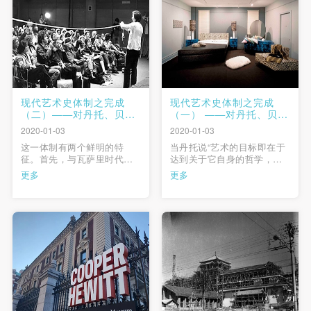
的沉浮状态；在美术馆的属
性上，也存 …
现代艺术史体制之完成
现代艺术史体制之完成
（二）——对丹托、贝尔
（一） ——对丹托、贝尔
廷与格罗伊斯相关命题的
廷与格罗伊斯相关命题的
2020-01-03
2020-01-03
批判考察
批判考察
这一体制有两个鲜明的特
当丹托说“艺术的目标即在于
征。首先，与瓦萨里时代一
达到关于它自身的哲学，便
样，这一体制仍然是一个集
于艺术能够通过最终变成哲
更多
更多
艺术、叙事与空间三位一体
学而完成自己的使命”，他想
的结构，以博物馆收藏和展
真正表述的是：艺术被扭曲
示空间为中心、以艺术理论
的历史（它的“使命”），随着
和艺术史叙事作为两翼而立
它自己的本质终于被哲学认
体展开；与瓦萨里时代的不
识而告一段落。“艺术的终
同仅仅体现在，这一体系已
结”等于“作为一种进步主义学
经从科西莫公爵的佛罗伦萨
说的艺术的终结”，等于 …
扩展到了全世 …