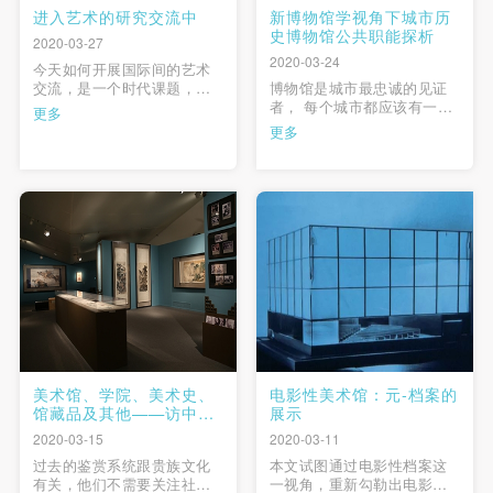
进入艺术的研究交流中
新博物馆学视角下城市历
史博物馆公共职能探析
2020-03-27
2020-03-24
今天如何开展国际间的艺术
交流，是一个时代课题，而
博物馆是城市最忠诚的见证
不是简单的将国际作品拿来
者， 每个城市都应该有一座
更多
国内展示展出。毫无疑问，
记述城市历史发展的博物
更多
以往的国际艺术来华展，对
馆。 近年来， 博物馆的教育
国内观众了解、学习国外的
职能成为其核心职能。 “以史
艺术起到了巨大作用和影
为鉴可以知兴替”， 城市历史
响，这也是国际间艺术相互
博物馆如何开展相关教育活
交流的意义。然而，当新世
动， 更好地让观众认识历史
纪的曙光照耀之后，作为工
十分重要。 文章立足新博物
作于美术馆的 …
馆学教育理论， 分 …
美术馆、学院、美术史、
电影性美术馆：元-档案的
馆藏品及其他——访中央
展示
美术学院人文学院院长尹
2020-03-15
2020-03-11
吉男教授
过去的鉴赏系统跟贵族文化
本文试图通过电影性档案这
有关，他们不需要关注社会
一视角，重新勾勒出电影在