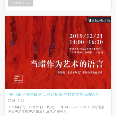
收到短信回复。请勿重复提交报...
附则
附则
附则
预约结束
（1）、本协议未尽事宜，经双方友好协商后可作为
（1）、本协议未尽事宜，经双方友好协商后可作为
（1）、本协议未尽事宜，经双方友好协商后可作为
本协议的补充协议，并不得违反相关法律法规规定。
本协议的补充协议，并不得违反相关法律法规规定。
本协议的补充协议，并不得违反相关法律法规规定。
验证码
讲座&公教活动
（2）、本协议自甲乙双方签字（盖章）、勾选之日
（2）、本协议自甲乙双方签字（盖章）、勾选之日
（2）、本协议自甲乙双方签字（盖章）、勾选之日
登录
起生效。
起生效。
起生效。
（3）、本协议包括纸质档和电子档，纸质档—式二
（3）、本协议包括纸质档和电子档，纸质档—式二
（3）、本协议包括纸质档和电子档，纸质档—式二
可使用雅昌艺术网会员账户登录
份，甲乙双方各执一份，均具有同等法律效力。
份，甲乙双方各执一份，均具有同等法律效力。
份，甲乙双方各执一份，均具有同等法律效力。
活动参与者意味着接受并承担本协议的全部义务，未
活动参与者意味着接受并承担本协议的全部义务，未
活动参与者意味着接受并承担本协议的全部义务，未
同意者意味着放弃参加此次活动的权利。凡参加这次
同意者意味着放弃参加此次活动的权利。凡参加这次
同意者意味着放弃参加此次活动的权利。凡参加这次
活动前，必须事先与自己的家属沟通，取得家属同
活动前，必须事先与自己的家属沟通，取得家属同
活动前，必须事先与自己的家属沟通，取得家属同
意，同时知晓并同意本免责声明。参加者签名/勾选
意，同时知晓并同意本免责声明。参加者签名/勾选
意，同时知晓并同意本免责声明。参加者签名/勾选
后，视作其家属也已知晓并同意。
后，视作其家属也已知晓并同意。
后，视作其家属也已知晓并同意。
我已认真阅读上述条款，并且同意。
我已认真阅读上述条款，并且同意。
我已认真阅读上述条款，并且同意。
“安尼施·卡普尔展览”工作坊招募|当蜡作为艺术的语言
2019-12-19
工作坊时间：12月21日（周六）下午14:00—16:30 工作坊地点：
中央美术学院美术馆展厅及学术报告厅