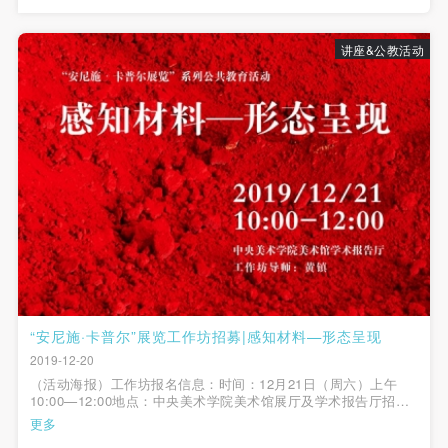
（1）、拍摄内容 乙方拍摄的带有甲方肖像的作品内
（1）、拍摄内容 乙方拍摄的带有甲方肖像的作品内
（1）、拍摄内容 乙方拍摄的带有甲方肖像的作品内
容包括：①中央美术学院美术馆②中央美术学院校园
容包括：①中央美术学院美术馆②中央美术学院校园
容包括：①中央美术学院美术馆②中央美术学院校园
讲座&公教活动
内○3由中央美术学院公共教育部策划或执行的一切活
内○3由中央美术学院公共教育部策划或执行的一切活
内○3由中央美术学院公共教育部策划或执行的一切活
动。
动。
动。
（2）、使用形式 用于中央美术学院图书出版、销售
（2）、使用形式 用于中央美术学院图书出版、销售
（2）、使用形式 用于中央美术学院图书出版、销售
附带光盘及宣传资料。
附带光盘及宣传资料。
附带光盘及宣传资料。
（3）、使用地域范围
（3）、使用地域范围
（3）、使用地域范围
适用地域范围包括国内和国外。
适用地域范围包括国内和国外。
适用地域范围包括国内和国外。
使用肖像的媒介限于不损害甲方肖像权的任何媒介
使用肖像的媒介限于不损害甲方肖像权的任何媒介
使用肖像的媒介限于不损害甲方肖像权的任何媒介
（如杂志、网络等）。
（如杂志、网络等）。
（如杂志、网络等）。
三、肖像权使用期限
三、肖像权使用期限
三、肖像权使用期限
永久使用。
永久使用。
永久使用。
快捷登录
帐号密码登录
“安尼施·卡普尔”展览工作坊招募|感知材料—形态呈现
四、许可使用费用
四、许可使用费用
四、许可使用费用
2019-12-20
带有甲方肖像作品的拍摄费用由乙方承担。
带有甲方肖像作品的拍摄费用由乙方承担。
带有甲方肖像作品的拍摄费用由乙方承担。
（活动海报）工作坊报名信息：时间：12月21日（周六）上午
发送验证码
乙方于拍摄完带有甲方肖像的作品无需支付甲方任何
乙方于拍摄完带有甲方肖像的作品无需支付甲方任何
乙方于拍摄完带有甲方肖像的作品无需支付甲方任何
10:00—12:00地点：中央美术学院美术馆展厅及学术报告厅招募
手机号码
对象：8-14岁儿童（需一位家长陪同）招募人数：20人报名方
手机号码将作为您的登录账号
更多
费用。
费用。
费用。
式：点击文章右上方“我要报预约”填写报名信息报名成功后，将会