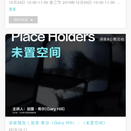
12月24日 10:00-11:00 第三节 2019年12月26日 10:00-11:00 地
点： 中央美术学院美术馆2A展厅（“非常道——王秉复艺术求索
更多
六十载”展览现场）
预约结束
讲座&公教活动
讲座预告 | 加里·希尔（Gary Hill）：《未置空间》
2019-12-11