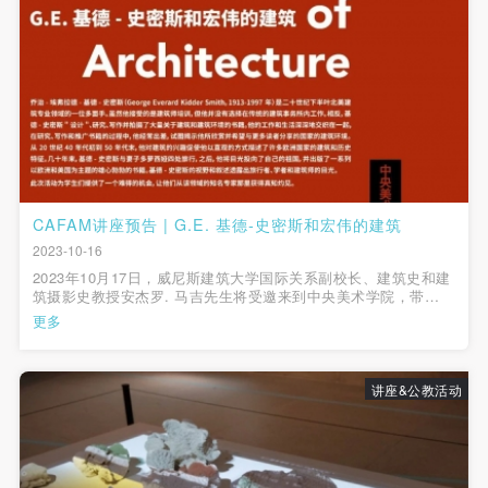
CAFAM讲座预告 | G.E. 基德-史密斯和宏伟的建筑
2023-10-16
2023年10月17日，威尼斯建筑大学国际关系副校长、建筑史和建
筑摄影史教授安杰罗. 马吉先生将受邀来到中央美术学院，带
来"央美建筑系列讲堂"的第十三次讲座——《G.E. 基德-史密斯和
更多
宏伟的建筑》（G.E. Kidder Smith and the Magnificence of
Architecture）
讲座&公教活动