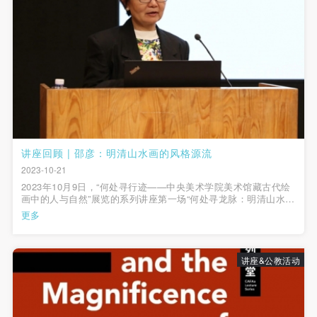
讲座回顾 | 邵彦：明清山水画的风格源流
2023-10-21
2023年10月9日，“何处寻行迹——中央美术学院美术馆藏古代绘
画中的人与自然”展览的系列讲座第一场“何处寻龙脉：明清山水画
的风格源流”于美术馆学术报告厅举行，该讲座也是此次展览研究
更多
工作坊的公开授课之一。
讲座&公教活动