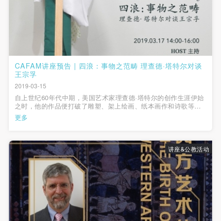
（1）、拍摄内容 乙方拍摄的带有甲方肖像的作品内
（1）、拍摄内容 乙方拍摄的带有甲方肖像的作品内
（1）、拍摄内容 乙方拍摄的带有甲方肖像的作品内
容包括：①中央美术学院美术馆②中央美术学院校园
容包括：①中央美术学院美术馆②中央美术学院校园
容包括：①中央美术学院美术馆②中央美术学院校园
内○3由中央美术学院公共教育部策划或执行的一切活
内○3由中央美术学院公共教育部策划或执行的一切活
内○3由中央美术学院公共教育部策划或执行的一切活
动。
动。
动。
（2）、使用形式 用于中央美术学院图书出版、销售
（2）、使用形式 用于中央美术学院图书出版、销售
（2）、使用形式 用于中央美术学院图书出版、销售
CAFAM讲座预告 | 四浪：事物之范畴 理查德·塔特尔对谈
附带光盘及宣传资料。
附带光盘及宣传资料。
附带光盘及宣传资料。
王宗孚
（3）、使用地域范围
（3）、使用地域范围
（3）、使用地域范围
2019-03-15
快捷登录
帐号密码登录
自上世纪60年代中期，美国艺术家理查德·塔特尔的创作生涯伊始
适用地域范围包括国内和国外。
适用地域范围包括国内和国外。
适用地域范围包括国内和国外。
之时，他的作品便打破了雕塑、架上绘画、纸本画作和诗歌等不
使用肖像的媒介限于不损害甲方肖像权的任何媒介
使用肖像的媒介限于不损害甲方肖像权的任何媒介
使用肖像的媒介限于不损害甲方肖像权的任何媒介
同媒介的传统定义，他同时也拒绝如极简主义或抽象风格这类艺
更多
术史的分类方法。以一种开明的视野与心胸，塔特尔摈除了材料
（如杂志、网络等）。
（如杂志、网络等）。
（如杂志、网络等）。
发送验证码
之间高低品质的美学分野，...
手机号码
三、肖像权使用期限
三、肖像权使用期限
三、肖像权使用期限
手机号码将作为您的登录账号
讲座&公教活动
永久使用。
永久使用。
永久使用。
四、许可使用费用
四、许可使用费用
四、许可使用费用
带有甲方肖像作品的拍摄费用由乙方承担。
带有甲方肖像作品的拍摄费用由乙方承担。
带有甲方肖像作品的拍摄费用由乙方承担。
验证码
乙方于拍摄完带有甲方肖像的作品无需支付甲方任何
乙方于拍摄完带有甲方肖像的作品无需支付甲方任何
乙方于拍摄完带有甲方肖像的作品无需支付甲方任何
费用。
费用。
费用。
登录