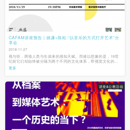
CAFAM讲座预告 | 姚谦×陈粒:“以音乐的方式打开艺术”分
享会
2018-11-27
视与听，两项人类与生俱来的感知天赋。而难以想象的是，19世
纪前它们却始终被分隔为两个不同的文化体系，即视觉文化的当
代艺术和听觉文化的大众流行音乐。直到19世纪晚期，随着艺术
更多
家和流行音乐人社交圈越来越重合，二者的界限才变得较为模
糊，慢慢地彼此交融，最终形成...
讲座&公教活动