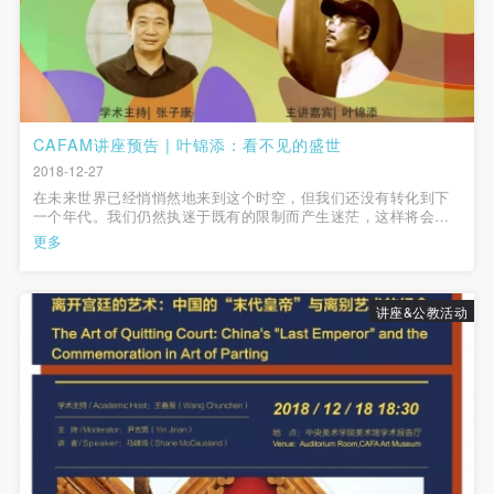
CAFAM讲座预告 | 叶锦添：看不见的盛世
2018-12-27
在未来世界已经悄悄然地来到这个时空，但我们还没有转化到下
一个年代。我们仍然执迷于既有的限制而产生迷茫，这样将会产
生一个断折，世界的变化会突然而来，不断超越我们世间认知的
更多
一切。
讲座&公教活动