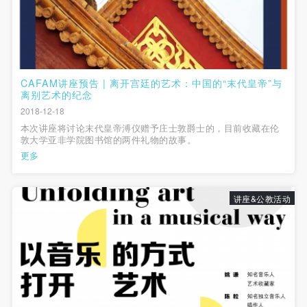
CAFAM讲座预告 | 离开宫廷的艺术：中国的“末代皇帝”与
离别艺术的纪念
2018-12-18
本次讲座将讨论末代皇帝溥仪赠予庄士敦爵士的，目前收藏在伦
敦大学亚非学院图书馆的两件礼物的故事。
更多
讲座&公教活动