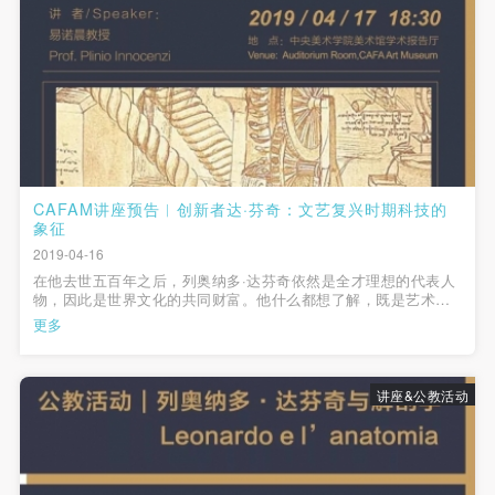
第一条
第一条
第一条
本次活动公平公正、自愿参加与退出、风险与责任自
本次活动公平公正、自愿参加与退出、风险与责任自
本次活动公平公正、自愿参加与退出、风险与责任自
负的原则。但活动有风险，参加者应有必要的风险意
负的原则。但活动有风险，参加者应有必要的风险意
负的原则。但活动有风险，参加者应有必要的风险意
识。
识。
识。
第二条
第二条
第二条
参加本次活动者必须遵守中华人民共和国的相关法
参加本次活动者必须遵守中华人民共和国的相关法
参加本次活动者必须遵守中华人民共和国的相关法
律、法规，必须遵循道德和社会公德规范，并应该具
律、法规，必须遵循道德和社会公德规范，并应该具
律、法规，必须遵循道德和社会公德规范，并应该具
CAFAM讲座预告︱创新者达·芬奇：文艺复兴时期科技的
备以人为本、团结友爱、互相帮助和助人为乐的良好
备以人为本、团结友爱、互相帮助和助人为乐的良好
备以人为本、团结友爱、互相帮助和助人为乐的良好
象征
品质。
品质。
品质。
2019-04-16
在他去世五百年之后，列奥纳多·达芬奇依然是全才理想的代表人
第三条
第三条
第三条
物，因此是世界文化的共同财富。他什么都想了解，既是艺术
参加本次活动人员应该是成年人（具有完全民事行为
参加本次活动人员应该是成年人（具有完全民事行为
参加本次活动人员应该是成年人（具有完全民事行为
家，又是一位工程学家和科学家，为后世留下了成百上千页各种
更多
手稿的丰富遗产。列奥纳多又是一个特殊历史时期的著名代表，
能力的人，18周岁以上）未成年人必须在成年人的陪
能力的人，18周岁以上）未成年人必须在成年人的陪
能力的人，18周岁以上）未成年人必须在成年人的陪
那一时期不仅见证了建筑和艺...
同下参观。
同下参观。
同下参观。
讲座&公教活动
第四条
第四条
第四条
参加活动者在此次活动期间的人身安全责任自负。鼓
参加活动者在此次活动期间的人身安全责任自负。鼓
参加活动者在此次活动期间的人身安全责任自负。鼓
励参加者自行购买人身安全保险。活动中一旦出现事
励参加者自行购买人身安全保险。活动中一旦出现事
励参加者自行购买人身安全保险。活动中一旦出现事