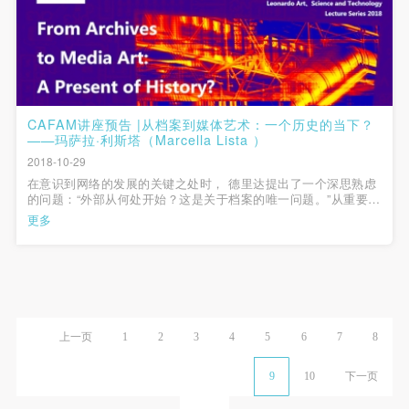
CAFAM讲座预告 |从档案到媒体艺术：一个历史的当下？
——玛萨拉·利斯塔（Marcella Lista ）
2018-10-29
在意识到网络的发展的关键之处时， 德里达提出了一个深思熟虑
的问题：“外部从何处开始？这是关于档案的唯一问题。”从重要的
媒体艺术家，比如克利斯·马克，到当下那些探讨媒介和记忆的交
更多
织的人们，我们可以看到超越了对档案的记录性使用的实验性的
尝试，来质疑对多层次的...
上一页
1
2
3
4
5
6
7
8
9
10
下一页