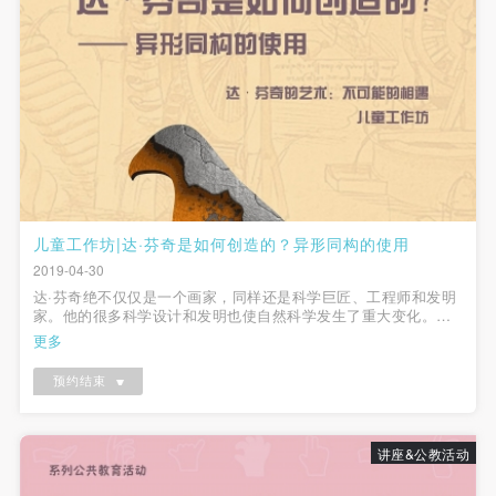
儿童工作坊|达·芬奇是如何创造的？异形同构的使用
2019-04-30
达·芬奇绝不仅仅是一个画家，同样还是科学巨匠、工程师和发明
家。他的很多科学设计和发明也使自然科学发生了重大变化。有
时，他会凭空幻想出一些稀奇古怪的想法，而且他的构思与常人
更多
不同，达·芬奇会使用异形同构的手法，将不同的物种组合创新，
创作了大量的笔记与手稿。...
预约结束
讲座&公教活动