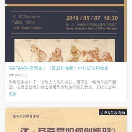
附则
附则
附则
验证码
（1）、本协议未尽事宜，经双方友好协商后可作为
（1）、本协议未尽事宜，经双方友好协商后可作为
（1）、本协议未尽事宜，经双方友好协商后可作为
登录
本协议的补充协议，并不得违反相关法律法规规定。
本协议的补充协议，并不得违反相关法律法规规定。
本协议的补充协议，并不得违反相关法律法规规定。
（2）、本协议自甲乙双方签字（盖章）、勾选之日
（2）、本协议自甲乙双方签字（盖章）、勾选之日
（2）、本协议自甲乙双方签字（盖章）、勾选之日
可使用雅昌艺术网会员账户登录
起生效。
起生效。
起生效。
（3）、本协议包括纸质档和电子档，纸质档—式二
（3）、本协议包括纸质档和电子档，纸质档—式二
（3）、本协议包括纸质档和电子档，纸质档—式二
份，甲乙双方各执一份，均具有同等法律效力。
份，甲乙双方各执一份，均具有同等法律效力。
份，甲乙双方各执一份，均具有同等法律效力。
活动参与者意味着接受并承担本协议的全部义务，未
活动参与者意味着接受并承担本协议的全部义务，未
活动参与者意味着接受并承担本协议的全部义务，未
同意者意味着放弃参加此次活动的权利。凡参加这次
同意者意味着放弃参加此次活动的权利。凡参加这次
同意者意味着放弃参加此次活动的权利。凡参加这次
CAFAM讲座预告︱《最后的晚餐》中的技法和秘密
2019-05-05
活动前，必须事先与自己的家属沟通，取得家属同
活动前，必须事先与自己的家属沟通，取得家属同
活动前，必须事先与自己的家属沟通，取得家属同
列奥纳多创作了一出引人入胜的戏剧，而不是一幅简单的平面
意，同时知晓并同意本免责声明。参加者签名/勾选
意，同时知晓并同意本免责声明。参加者签名/勾选
意，同时知晓并同意本免责声明。参加者签名/勾选
画。在餐室就餐的修士使用列奥纳多彩绘的餐桌，彩绘以当时米
兰斯福尔扎家族执政时期为背景，修士们吃的恰恰是列奥纳多画
后，视作其家属也已知晓并同意。
后，视作其家属也已知晓并同意。
后，视作其家属也已知晓并同意。
更多
在桌上的食品。
我已认真阅读上述条款，并且同意。
我已认真阅读上述条款，并且同意。
我已认真阅读上述条款，并且同意。
讲座&公教活动