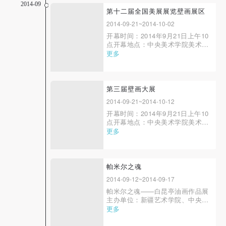
快捷登录
帐号密码登录
2014-09
第十二届全国美展展览壁画展区
2014-09-21~2014-10-02
开幕时间：2014年9月21日上午10
发送验证码
点开幕地点：中央美术学院美术馆
手机号码
1楼大厅 展览时间：2014年9
更多
手机号码将作为您的登录账号
月21日—10月12日展览地点：中
央美术学院美术馆、中央美术学院
教学展厅、中央美术学院露天展场
主办单位： 中华人民共和国文化
第三届壁画大展
部 、中国文学艺术界联合...
2014-09-21~2014-10-12
验证码
开幕时间：2014年9月21日上午10
登录
点开幕地点：中央美术学院美术馆
1楼大厅展览时间：2014年9月21
更多
日—10月12日展览地点：中央美
可使用雅昌艺术网会员账户登录
术学院美术馆、中央美术学院教学
展厅、中央美术学院露天展场主办
单位：中央美术学院、中国壁画学
帕米尔之魂
会承办单位：中国美术家协会壁画
2014-09-12~2014-09-17
艺术委员会、中央...
帕米尔之魂——白昆亭油画作品展
主办单位：新疆艺术学院、中央美
术学院承办单位：新疆艺术学院美
更多
术系、中央美术学院教务处、中央
美术学院美术馆展览筹划：王晓