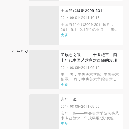
琳、唐斌、苏海江开幕时间：
2014年9月12日 上午10：30展览
中国当代摄影2009-2014
时间：2014年9月12日— 9月17日
2014-09-01~2014-10-15
展览地点：中央美术学院...
中国当代摄影2009-2014展期：
2014.9.1-10.15展览地点：上海民
生现代美术馆总策划：王璜生总顾
更多
问：艾民策展团队：顾铮、李媚、
翁云鹏、荣荣、蔡萌主办：上海民
生现代美术馆、中央美术学院美术
2014-08
馆协办：PHOTO SHANGHAI参展
民族志之眼——二十世纪三、四
艺术家：刘勃麟、王宁德、王庆
十年代中国艺术家对西部的发现
松、缪晓春、胡...
2014-08-09~2014-09-10
主 办：中央美术学院 中国美术
馆承 办：中央美术学院美术馆
项目策划：胡素馨 黄宗贤 曹庆
更多
晖展览总监：王璜生展览策划：曹
庆晖 岳洁琼 李垚辰 韩劲松展览
执行：宿世存、尹鼎为、宋金明、
实年一验
闫梦依藏品管理：...
2014-08-08~2014-09-05
实年一验——中央美术学院实验艺
术专业教学十年成果展”及“实验艺
术学院成立挂牌仪式”为总结中央
更多
美术学院实验艺术教学十年成果，