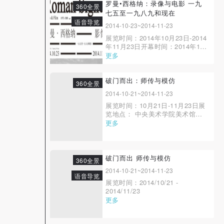
梅、李垚辰展览执行：徐研、王春
罗曼•西格纳：录像与电影 一九
360全景
玲、宿世存、华佳、宋金明视觉...
七五至一九八九和现在
语音导览
2014-10-23~2014-11-23
展览时间：2014年10月23日-2014
年11月23日开幕时间：2014年10
月23日16:00自80年代末期，罗曼
更多
凭借着出版物和录像被介绍到中国
的艺术学院，并广泛的被接受。罗
曼的工作涉及到火药、沙子、水和
破门而出：师传与模仿
360全景
时间，1987年他在卡塞尔文献展
2014-10-21~2014-11-23
闭幕式的项目《纸的行动》中，让
展览时间：10月21日-11月23日展
他关于时间雕塑的...
览地点： 中央美术学院美术馆一
层、二层A展厅、三层A展厅策展
更多
人：汉斯·德·沃尔夫
（Hans De Wolf）参展艺术家：
马塞尔·布达埃尔
（Marcel Broodthaers）、马塞尔
破门而出 师传与模仿
360全景
·杜尚（Marcel Duchamp）、乔莉
2014-10-21~2014-11-23
·图林克...
语音导览
展览时间：2014/10/21 -
2014/11/23
更多