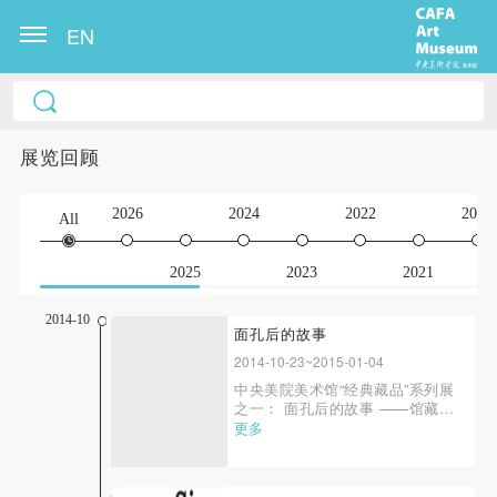
EN
展览回顾
2026
2024
2022
2020
All
2025
2023
2021
2014-10
面孔后的故事
2014-10-23~2015-01-04
中央美院美术馆“经典藏品”系列展
之一： 面孔后的故事 ——馆藏肖
像精品（油画/素描部分）
更多
主 办：中央美院美术馆项目策
划：中央美院美术馆典藏部项目指
导：王璜生、唐斌展览策划：郭红