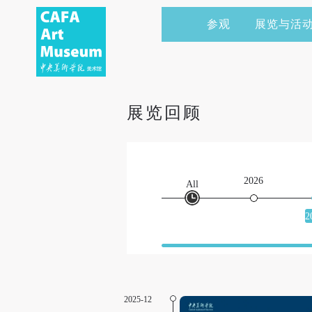
参观
展览与活
当前展览
艺术家&典藏
CAFAM 讲座
会员
展览预告
学术研究
CAFAM 课程
企业赞助
展览回顾
展览回顾
艺术出版
CAFAM 体验
捐赠
数字美术馆
志愿者
2026
All
资讯
合作伙伴
2
举办活动
2025-12