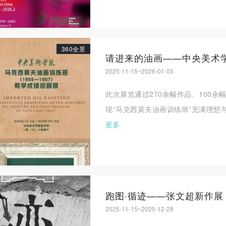
360全景
2025-11-15~2026-01-03
此次展览通过270余幅作品、100
现“马克西莫夫油画训练班”充满理想
更多
跑图·循迹——张文超新作展
2025-11-15~2025-12-28