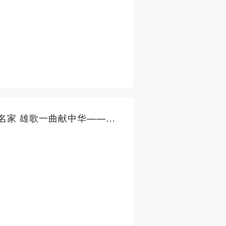
百年辉煌·中央美术学院艺术名家 雄歌一曲献中华——许幸之艺术成就回顾展