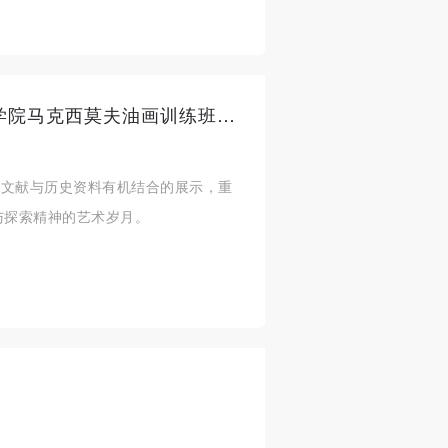
请进来的油画——中央美术学院马克西莫夫油画训练班（1955-1957）教学成绩回顾展
余幅文献与历史资料有机结合的展示，重
与探索精神的艺术岁月。