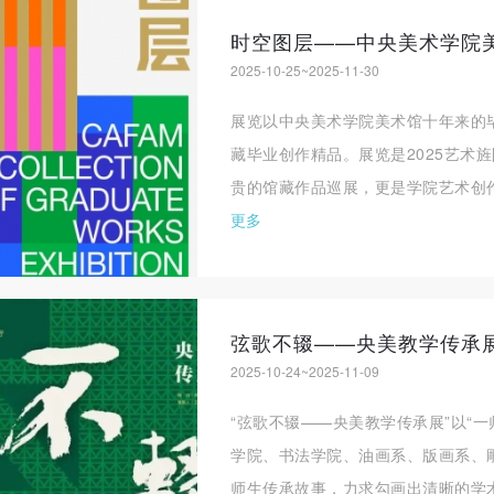
时空图层——中央美术学院
登录
2025-10-25~2025-11-30
可使用雅昌艺术网会员账户登录
展览以中央美术学院美术馆十年来的毕
藏毕业创作精品。展览是2025艺术
贵的馆藏作品巡展，更是学院艺术创作
更多
弦歌不辍——央美教学传承
2025-10-24~2025-11-09
“弦歌不辍——央美教学传承展”以“
学院、书法学院、油画系、版画系、
师生传承故事，力求勾画出清晰的学术