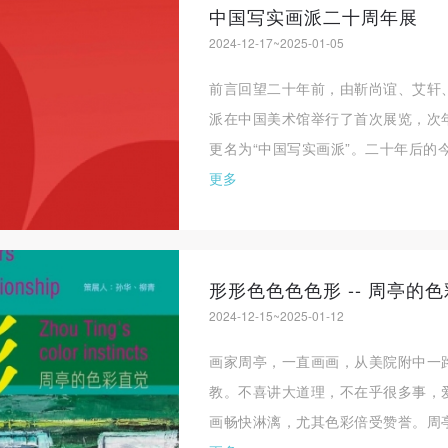
中国写实画派二十周年展
2024-12-17~2025-01-05
前言回望二十年前，由靳尚谊、艾轩
派在中国美术馆举行了首次展览，次
更名为“中国写实画派”。二十年后的今
更多
形形色色色色形 -- 周亭的
2024-12-15~2025-01-12
画家周亭，一直画画，从美院附中一
教。不喜讲大道理，不在乎很多事，
画畅快淋漓，尤其色彩倍受赞誉。周亭