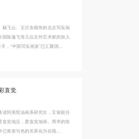
、杨飞云、王沂东领衔的北京写实画
年因陈逸飞等几位京外艺术家的加入
天，“中国写实画派”已汇聚国...
色彩直觉
路读到美院油画系研究生，又留校任
爱直觉地活，爱直觉地画。周亭的绘
已将形与色的关系化为自我...