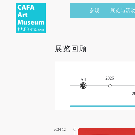
参观
展览与活
当前展览
艺术家&典藏
CAFAM 讲座
会员
展览预告
学术研究
CAFAM 课程
企业赞助
展览回顾
展览回顾
艺术出版
CAFAM 体验
捐赠
数字美术馆
志愿者
2026
All
资讯
合作伙伴
2
举办活动
2024-12