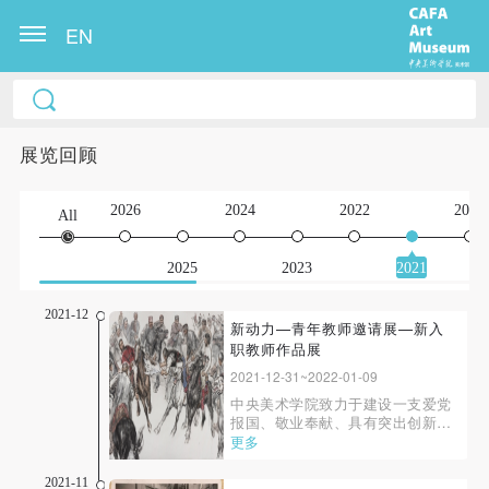
EN
展览回顾
2026
2024
2022
2020
All
2025
2023
2021
2021-12
新动力—青年教师邀请展—新入
职教师作品展
2021-12-31~2022-01-09
中央美术学院致力于建设一支爱党
报国、敬业奉献、具有突出创新能
力、为祖国文艺事业做出贡献的艺
更多
术家、艺术教育家队伍。每年引进
的高层次人才、青年教师，是汩汩
2021-11