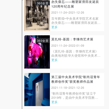
新泉，是全新力量，学校精心培
勿失毋忘——雕塑家滑田友诞辰
360全景
养，个人不懈努力，在美院教书育
120周年纪念展
人，在美院成长收获。第二届“新
2021-11-24~2021-12-26
动力”展，不仅...
百年辉煌•中央美术学院艺术名家
勿失毋忘——雕塑家滑田友诞辰
120周年纪念展展览时间：2021年
更多
11月24日—12月26日展览地点：
中央美术学院美术馆二层B展厅开
幕时间：2021年11月24日上午
莫扎特-基因：李继伟艺术展
360全景
10：00| 温馨提示 |因校园疫情防
2021-11-24~2022-01-09
控要求，美术馆暂停对外开放期间
《莫扎特-基因：李继伟艺术展》
校内师生可正常参观2021年...
由奥地利驻华大使馆和中央美术学
院主办，中央美术学院美术馆承
更多
办，将展出艺术家李继伟的作品共
17件（组）。此次展览是庆祝中国
和奥地利建交50周年的艺术项目之
一，体现了中奥两国文化交流的最
第三届中央美术学院“靳尚谊青年
新成果。此次参展艺术家李继伟与
教师创作奖”获奖教师作品展
中央美术学院...
2021-11-18~2021-12-26
“靳尚谊青年教师创作奖”设立于
2019年，是由中央美术学院教
授、原院长靳尚谊先生捐赠发起、
更多
中华艺文基金会共同出资支持的公