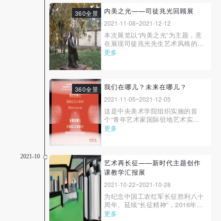
益奖项，旨在激励青年教师积极参
快捷登录
帐号密码登录
与国家重大题材艺术创作，打造精
内美之光——司徒兆光回顾展
360全景
品力作，促进青年教师专业能力提
2021-11-08~2021-12-12
升，助推学校一流师资队伍建设。
本次展览以“内美之光”为主题，意
该奖项每年评选在...
发送验证码
在展现司徒兆光先生艺术风格的独
手机号码
特性和艺术探索中纯净的人性之
更多
手机号码将作为您的登录账号
美。展览以“学为人师”“生命之
塑”“燃情岁月”三个单元系统梳理了
司徒兆光先生不凡的人生历程和艺
术历程；展览共选取近200件作
我们在哪儿？未来在哪儿？
360全景
品，从艺术创作、求师教学、美育
2021-11-05~2021-12-05
验证码
文献等角度全面地...
这是中央美术学院组织实施的首
登录
个“青年艺术家国际驻地艺术实践
计划”，旨在为他们在当今国际艺
更多
术语境中寻找自己的方位、发中国
可使用雅昌艺术网会员账户登录
之声搭建有效途径。
2021-10
艺术再长征——新时代主题创作
课教学汇报展
2021-10-22~2021-10-28
为纪念中国工农红军长征胜利八十
周年、延续“长征精神”，2016年9
月，中央美术学院组织各院系、各
更多