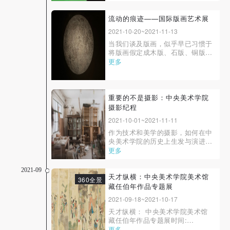
学科，结合自身专业特点重走长征
路。根据不同学科的专业特征，在
长征沿线的不同节点深入生活和搜
流动的痕迹——国际版画艺术展
集素材，并完成了多种语言形态的
2021-10-20~2021-11-13
艺术作品，于2016年10月在中国
当我们谈及版画，似乎早已习惯于
美术馆展出。
将版画假定成木版、石版、铜版、
丝网版等技法的产物。此次展览，
更多
艺术家们将以怀疑者的立场去重新
审视、思考与探究版画
重要的不是摄影：中央美术学院
摄影纪程
2021-10-01~2021-11-11
作为技术和美学的摄影，如何在中
央美术学院的历史上生发与演进，
曾经牵带出怎样的问题，此前没有
更多
被公开讨论过。但我们却经常看
到，平时——这个“平时”不仅仅是
2021-09
指现在的平时，还包括中央美术学
天才纵横：中央美术学院美术馆
360全景
院有史以来的历史上的所有平时
藏任伯年作品专题展
——总有一些并不以摄影家、摄影
2021-09-18~2021-10-17
批评家身份活动的师...
天才纵横： 中央美术学院美术馆
藏任伯年作品专题展时间:
2021/09/18-10/17地点: 中央美术
更多