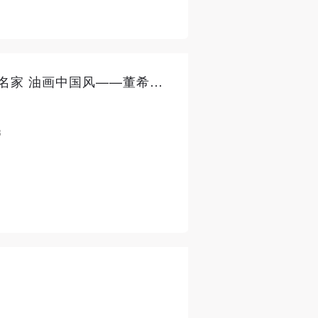
百年辉煌•中央美术学院艺术名家 油画中国风——董希文百年诞辰纪念展
/01/08