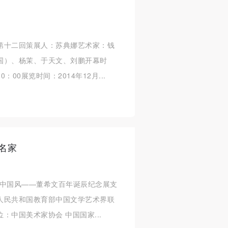
第十二回策展人：苏典娜艺术家：钱
国）、杨茉、于天文、刘鹏开幕时
0：00展览时间：2014年12月...
名家
画中国风——董希文百年诞辰纪念展支
人民共和国教育部中国文学艺术界联
：中国美术家协会 中国国家...