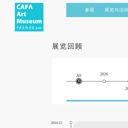
参观
展览与活
当前展览
艺术家&典藏
CAFAM 讲座
会员
展览预告
学术研究
CAFAM 课程
企业赞助
展览回顾
展览回顾
艺术出版
CAFAM 体验
捐赠
数字美术馆
志愿者
2026
All
资讯
合作伙伴
2
举办活动
2014-12