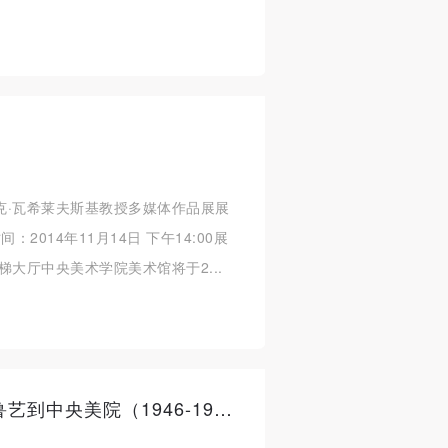
克·瓦希莱夫斯基教授多媒体作品展展
间：2014年11月14日 下午14:00展
大厅中央美术学院美术馆将于2...
会师——从北平艺专、延安鲁艺到中央美院（1946-1953）