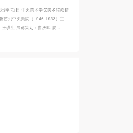
展出季”项目 中央美术学院美术馆藏精
艺到中央美院（1946-1953）主
璜生 展览策划：曹庆晖 展...
/11/28