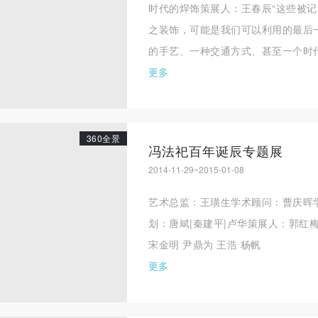
时代的焊饰策展人：王春辰“这些被
之装饰，可能是我们可以利用的最后
的手艺、一种交通方式、甚至一个时代
更多
360全景
冯法祀百年诞辰专题展
2014-11-29~2015-01-08
快捷登录
帐号密码登录
艺术总监：王璜生学术顾问：曹庆晖
划：唐斌|秦建平|卢华策展人：郭红
手机号码
发送验证码
宋金明 尹鼎为 王浩 杨帆
手机号码将作为您的登录账号
更多
验证码