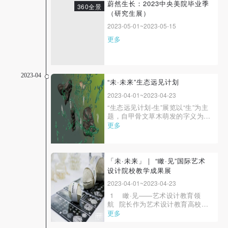
蔚然生长：2023中央美院毕业季
360全景
（研究生展）
2023-05-01~2023-05-15
更多
2023-04
“未·未来”生态远见计划
2023-04-01~2023-04-23
“生态远见计划-生”展览以“生”为主
题，自甲骨文草木萌发的字义为启
始，连接生命、生态、生活、 生
更多
产的不同图景。展览板块由“産
Chan”、“眚 Sheng”、“甡
Shen”、“甠Qing”四部分构成，以
生命设计、超物体、合成生物材
「未·未来」｜ “瞰·见”国际艺术
料、后人类、第三自然、生态资
设计院校教学成果展
本、响应式环境、气候设计...
2023-04-01~2023-04-23
1 瞰·见——艺术设计教育领
航 院长作为艺术设计教育高校的
领航者，在世界之变、时代之变、
更多
历史之变的百年未有之大变局，秉