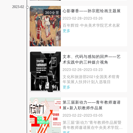
程中所涉及到的复杂性。当代图像
的生成并非是循着某种确定意象的
2023-02
单向建构，而是一种如德勒兹所言
心影馨香——孙宗慰绘画主题展
360全景
的块茎式的生长，是艺术家主体的
2023-02-28~2023-03-26
客观经验、生活记忆、历史印记、
百年辉煌·中央美术学院艺术名家
技术加工、...
更多
文本、代码与感知的回声——艺
术实践中的三种媒介视角
2023-02-26~2023-03-23
文化和旅游部2021全国美术馆青
年策展人扶持计划入选项目
更多
第三届新动力——青年教师邀请
展+新入职教师作品展
2023-02-22~2023-03-05
第三届“新动力”青年教师作品展暨
青年教师邀请展在中央美术学院美
术馆开幕
更多