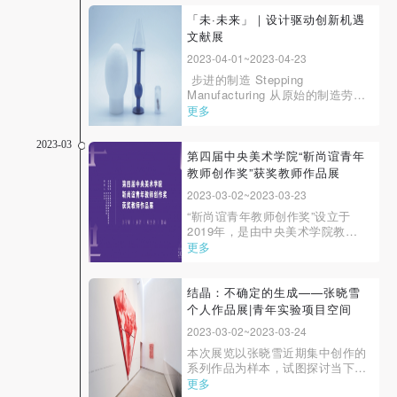
持“苟日新、日日新”之育人信念，
快捷登录
帐号密码登录
在启迪个体生命智慧、提高彼此心
「未·未来」｜设计驱动创新机遇
智能量，实现更高维度的生命价值
文献展
等层面的探索...
2023-04-01~2023-04-23
发送验证码
步进的制造 Stepping
手机号码
Manufacturing 从原始的制造劳动
手机号码将作为您的登录账号
到如今的制造业，制造连接着人的
更多
行为与文明的物质累积。面对如今
充满棘手问题的世界，如何制造与
2023-03
构建物质环境成为了研究与解决问
第四届中央美术学院“靳尚谊青年
题的一条关键路径。“步进的制
教师创作奖”获奖教师作品展
验证码
造”这一板块探索从当下制造到未
2023-03-02~2023-03-23
来制造的关键...
登录
“靳尚谊青年教师创作奖”设立于
2019年，是由中央美术学院教
授、原院长靳尚谊先生发起设立的
更多
可使用雅昌艺术网会员账户登录
公益奖项，旨在激励青年教师积极
参与国家重大题材艺术创作，打造
精品力作，促进青年教师专业能力
结晶：不确定的生成——张晓雪
提升，助推学校一流师资队伍建
个人作品展|青年实验项目空间
设。该奖项每年评选在艺术创作方
2023-03-02~2023-03-24
面具有突出表现的优...
本次展览以张晓雪近期集中创作的
系列作品为样本，试图探讨当下艺
术创作中知觉图像在处理和生成过
更多