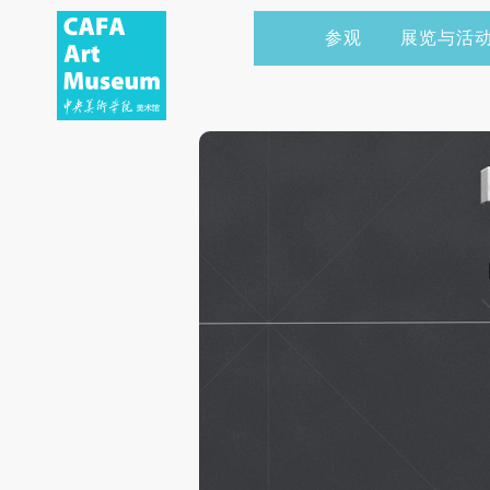
参观
展览与活
当前展览
艺术家&典藏
CAFAM 讲座
会员
展览预告
学术研究
CAFAM 课程
企业赞助
展览回顾
艺术出版
CAFAM 体验
捐赠
数字美术馆
志愿者
资讯
合作伙伴
举办活动