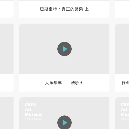
验证码
巴斯奎特：真正的繁榮 上
登录
可使用雅昌艺术网会员账户登录
人乐年丰——踏歌图
行