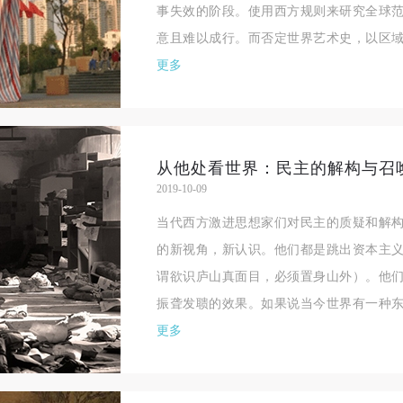
事失效的阶段。使用西方规则来研究全球
意且难以成行。而否定世界艺术史，以区域
更多
从他处看世界：民主的解构与召
2019-10-09
当代西方激进思想家们对民主的质疑和解
的新视角，新认识。他们都是跳出资本主
快捷登录
帐号密码登录
谓欲识庐山真面目，必须置身山外）。他
振聋发聩的效果。如果说当今世界有一种东
更多
手机号码
发送验证码
手机号码将作为您的登录账号