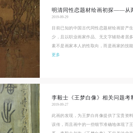
验证码
2019-09-29
登录
目前已知的中国古代同性恋题材绘画皆产
少，且以职业画家作品、无文字辅助者居
可使用雅昌艺术网会员账户登录
素不是画家本人的性取向，而是画家的技能
更多
李毅士《王梦白像》相关问题考
2019-09-27
此画的发现，为王梦白肖像提供了宝贵资
误传，而且画中的一些细节准确地体现了