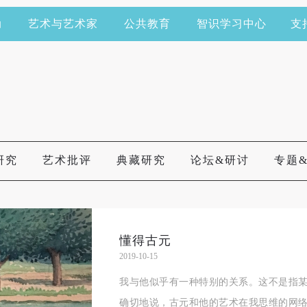
动
艺术与艺术家
公共教育
智识学习中心
支
研究
艺术批评
典藏研究
论坛&研讨
专题
懂得古元
2019-10-15
我与他似乎有一种特别的关系。这不是指
确切地说，古元和他的艺术在我思维的网