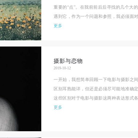
重要的“点”。在我前前后后寻找的几个大的
遇到它，作为一个问题和参照，我必须面对
更多
摄影与恋物
2019-10-12
一开始，我想简单回顾一下电影与摄影之
区别耳熟能详，但还是必须尽可能地准确
这些区别对于电影与摄影这两种表达形式各
更多