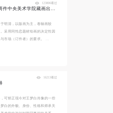
123806看过
明清同性恋题材绘画初探——从两件中央美术学院藏画出发
生于明清，以版画为主，卷轴画较
多。采用同性恋题材绘画的决定性因
与市场（订件者）的要求。 …
16213看过
释
料，可矫正现今对王梦白肖像的一些
王梦白的外貌、身份、性格和师承关