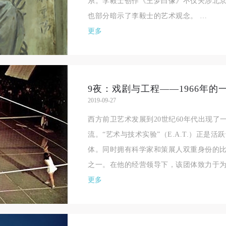
系。李毅士创作《王梦白像》不仅关涉北
也部分暗示了李毅士的艺术观念。 …
更多
9夜：戏剧与工程——1966年的
2019-09-27
西方前卫艺术发展到20世纪60年代出现了
流。“艺术与技术实验”（E.A.T.）正是
体。同时拥有科学家和策展人双重身份的比
之一。在他的经营领导下，该团体致力于为
更多