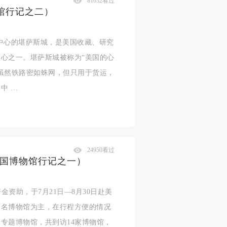
81632看过
馆行记之二）
中心的堪萨斯城，是美国收藏、研究
心之一。堪萨斯城被称为“美国的心
虽然铁路密如蛛网，但只用于货运，
中 …
24950看过
美国博物馆行记之一）
金资助，于7月21日—8月30日赴美
著名博物馆为主，在行程方便的情况
专题博物馆，共到访14家博物馆，