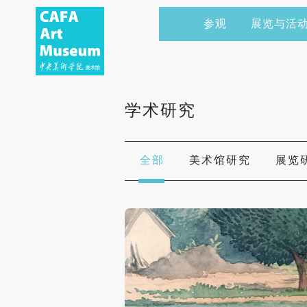
参观
展览与活
当前展览
艺术家&典藏
CAFAM 讲座
会员
展览预告
学术研究
CAFAM 课程
企业赞助
学术研究
展览回顾
艺术出版
CAFAM 体验
捐赠
数字美术馆
志愿者
全部
美术馆研究
展览
资讯
合作伙伴
举办活动