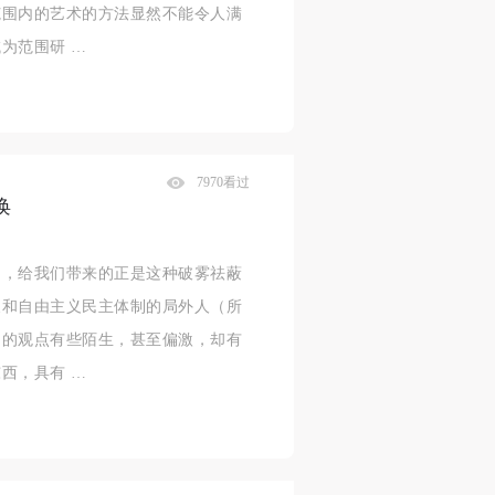
范围内的艺术的方法显然不能令人满
为范围研 …
7970看过
唤
构，给我们带来的正是这种破雾祛蔽
义和自由主义民主体制的局外人（所
们的观点有些陌生，甚至偏激，却有
西，具有 …