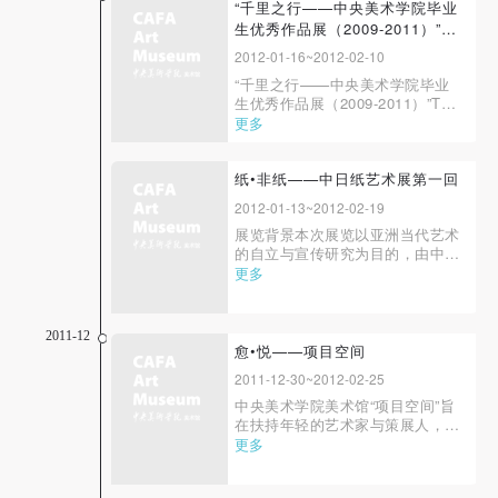
司 中央美术学院美术馆、英国大
“千里之行——中央美术学院毕业
使馆文化和教育处、托尼·克拉格
生优秀作品展（2009-2011）”在
将携手于2012...
英国
2012-01-16~2012-02-10
“千里之行——中央美术学院毕业
生优秀作品展（2009-2011）”The
Start of a Long Journey: The
更多
Collection of Excellent
Graduation Works (2009-2011)
from China Central Academy of
纸•非纸——中日纸艺术展第一回
Fine Arts时间：2012年1月17日至
2012-01-13~2012-02-19
2月10日地
展览背景本次展览以亚洲当代艺术
点：“Art@GoldenSquare”艺术空
的自立与宣传研究为目的，由中央
间，伦敦，英国...
美术学院与东京艺术大学共同联
更多
合、计划性地构筑起的研究计
划。“非纸”第一回展以推进包含教
学在内的国际交流为目的，将于
2011-12
2012年1月13日在中央美术学院美
愈•悦——项目空间
术馆1F、2F展厅开幕。 展览名
2011-12-30~2012-02-25
称：非纸·中日...
中央美术学院美术馆“项目空间”旨
在扶持年轻的艺术家与策展人，将
学院教学延伸到实践之中，这也是
更多
全国艺术院校美术馆功能定位与项
目运营的新模式。在中央美术学院