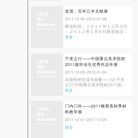
中央美术学院江黎教授策划的原创
设计大赛，是中国最早的原创家具
设计实物赛展活动之一。从２００
发现：百年江丰文献展
２年第１届开始， 已经先后成功
2011-12-09~2012-01-08
举办了４届。 从第３届开始除了
展览时间：２０１１年１２月９日
大赛又增加“...
－２０１２年１月８日展览地点：
中央美术学院美术馆 ２Ｂ展厅主
更多
办单位：中华人民共和国文化部、
中国文学艺术界联合会承办单位：
中央美术学院、中国美术家协会、
中国美术馆协办单位：吴作人国际
千里之行——中国重点美术院校
美术基金会、北京鲁迅博物馆、北
2011届毕业生优秀作品年展
京匡时国际...
2011-12-03~2012-01-04
高校间的交流与较量——记“千里
之行”中国重点美术院校2011届毕
业生优秀作品展第二届“千里之行
更多
——中国重点美术院校2011届毕
业生优秀作品展”在千呼万唤之
中，于2011年12月3日上午10时，
门内门外——2011雕塑系秋季材
在天津美术学院美术馆隆重开幕
料教学展
了。开幕式由天津美术学院副院长
2011-12-01~2011-12-09
于世宏主持，教育部高教司...
更多