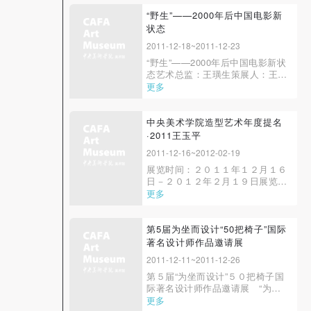
领导及美术馆的积极倡导下创立
的“项目空间”位于美术馆二层半展
“野生”——2000年后中国电影新
厅，为三个连续分布的展示空间，
状态
快捷登录
帐号密码登录
总面积约85平...
2011-12-18~2011-12-23
“野生”——2000年后中国电影新状
态艺术总监：王璜生策展人：王小
鲁、蔡萌主办：《电影现场》编辑
更多
发送验证码
手机号码
部、中央美术学院美术馆协办：
100TV、16MM、B20电影计
手机号码将作为您的登录账号
划 联席举办： 北京大学、青元素
中央美术学院造型艺术年度提名
视频支持：爱奇艺媒体支持：中国
·2011王玉平
青年报、凤凰网、网易、艺术当
2011-12-16~2012-02-19
代、新华社、...
展览时间：２０１１年１２月１６
验证码
日－２０１２年２月１９日展览地
点：中央美术学院美术馆 ３Ａ、
更多
登录
３Ｂ展厅主办单位：中央美术学
院 承办单位：中央美术学院造型
学院 中央美术学院美术馆
第5届为坐而设计“50把椅子”国际
可使用雅昌艺术网会员账户登录
展览支持：云南昆明元盛文化产权
著名设计师作品邀请展
交易所 策展人：余丁白塔寺
2011-12-11~2011-12-26
走张自忠路、...
第５届“为坐而设计”５０把椅子国
际著名设计师作品邀请展 “为坐
而设计”是中央美术学院主办，由
更多