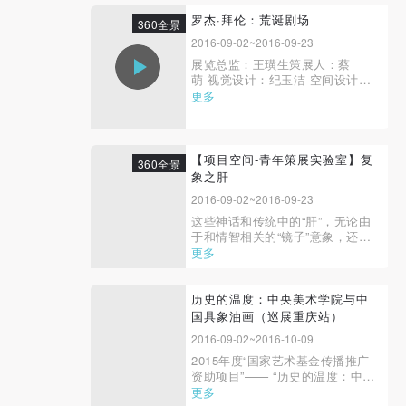
材，绝大多数是北朝晚期，即公元
快捷登录
帐号密码登录
6世纪的作品。20年来，研究者对
罗杰·拜伦：荒诞剧场
360全景
此发表了大量学术论著，形成了中
2016-09-02~2016-09-23
国考古学和古代艺术史研究的一个
展览总监：王璜生策展人：蔡
热点。 这类现...
发送验证码
萌 视觉设计：纪玉洁 空间设计：
手机号码
孙 华 画册设计：何 浩 展览展
更多
手机号码将作为您的登录账号
物：吴 鹏 马亮 闵志伊 公共教
育：任 蕊 媒体推广：尹冉旭 策
展助理：江上越 主办：中央美术
学院美术馆 协办：珠海市魅族
【项目空间-青年策展实验室】复
360全景
科...
象之肝
验证码
2016-09-02~2016-09-23
登录
这些神话和传统中的“肝”，无论由
于和情智相关的“镜子”意象，还是
和再生、修复相关“希望”的意象，
更多
可使用雅昌艺术网会员账户登录
都和现代医学中对肝的理解和实证
有所交叉。这些看似神秘论的概念
都有其现实的维度，它们互相编织
历史的温度：中央美术学院与中
了一张巨大而复杂的文明网络。展
国具象油画（巡展重庆站）
览现场企图把这些先在的文本和今
2016-09-02~2016-10-09
日医学的解...
2015年度“国家艺术基金传播推广
资助项目”—— “历史的温度：中央
美术学院与中国具象油画”展览
更多