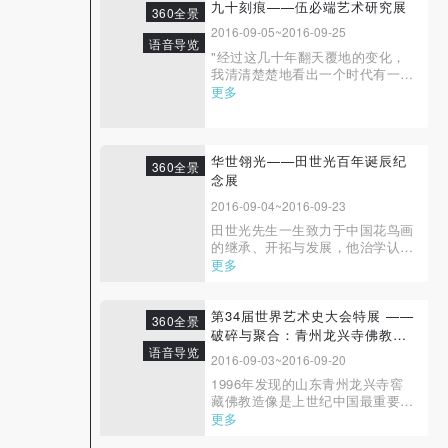
有机组成，线条之曼妙灵动、人物
九十刻痕——伍必端艺术研究展
360全景
对象的交错重合，艺术语言的古今
2016-09-05~2016-09-25
皆通，并揉各种绘画的可能性，都
语音导览
"经过这几十年翻天覆地的变化，
是其作品的...
我清清楚楚地看出一个时代有一个
时代的艺术作品，有一个时代的特
更多
色。正如现在我看到的许多艺术现
象，都有着这个时代明显的特点。
但不论怎么说，每个真正的艺术家
都应该对这个时代做出应有的贡
华世翎光——田世光百年诞辰纪
360全景
献，对社会要有责任感，尤其对青
念展
年学子更要有...
2016-09-04~2016-09-23
田世光先生一生致力于中国花鸟画
的继承、开拓与发展，他治学认
真，从艺严谨，注重法出正典，循
更多
本出新。他经历过20世纪中国社会
的变革，既在20世纪前半叶以文人
画家为楷模，修身养学，具有那个
第34届世界艺术史大会特展 ——
360全景
时代的君子风仪，更在新中国成立
破碎与聚合：青州龙兴寺佛教造
之后新的社会文化建设大潮中投身
语音导览
像
2016-09-03~2016-09-20
奋力，以积极...
1996年发现的山东青州龙兴寺窖
藏佛教造像是上世纪中国最重要的
考古发现之一，出土的数百件石雕
更多
彩绘贴金造像包括佛、菩萨等题