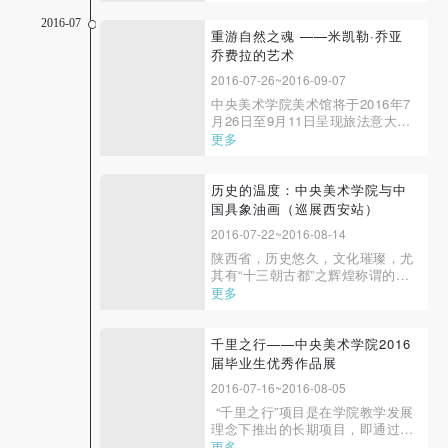
（以下简称“历史的温度”），于
2016年1月23日开启了全国7大美
2016-07
术馆的巡回展出。9月2日，由中央
重游自然之魂 ——米凯勒·乔亚
美术学院、重庆美术馆、中共重庆
乔费拉的艺术
市渝中区委宣传部主办，中央美术
2016-07-26~2016-09-07
学院美术馆承办的此...
中央美术学院美术馆将于2016年7
月26日至9月11日呈现旅法意大利
艺术家米凯勒·乔亚乔费拉
更多
（Michele Ciacciofera）作品
展“重游自然之魂”。这是他在中国
的首次个展。 米凯勒·乔亚乔费拉
历史的温度：中央美术学院与中
（生于1969年）在他的艺术创作
国具象油画（巡展西安站）
中不断地涉猎多种媒材，从装置、
2016-07-22~2016-08-14
雕塑，到油画、纸上绘画...
陕西省，历史悠久，文化璀璨，尤
其有“十三朝古都”之辉煌称谓的省
会西安，是中华文明和中华民族的
更多
重要发祥地之一，还是连接中外政
治、经济、文化交流的“丝绸之
路”的起点。以西安为主要区域的
千里之行——中央美术学院2016
陕西艺术活动一项活跃，古有阎立
届毕业生优秀作品展
本、韩干、张萱、周昉等画家彪炳
2016-07-16~2016-08-05
千秋，近有深刻...
“千里之行”项目是在学院教学发展
理念下推出的长期项目，即通过展
示美院学科教学中的代表性成果，
更多