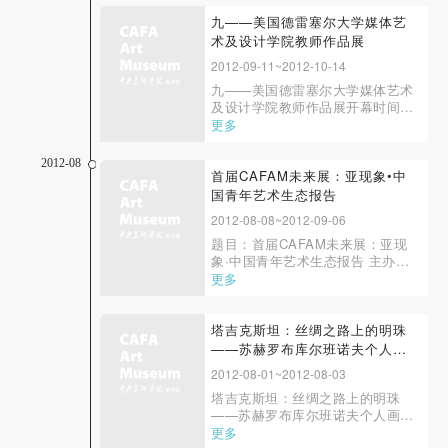
日 下午１６：００展出地点：
中央美术学院美术馆 ３Ａ展厅在
九——美国德雷塞尔大学媒体艺
以技术为首、为创新进行疯狂竞
术及设计学院教师作品展
快捷登录
帐号密码登录
赛、艺术实践机械化取代了手工品
2012-09-11~2012-10-14
质为特征的时代...
九——美国德雷塞尔大学媒体艺术
及设计学院教师作品展开幕时间：
２０１２／０９／１１ １５：
更多
发送验证码
手机号码
００开幕地点：中央美术学院美术
馆展览时间：２０１２／０９／１
手机号码将作为您的登录账号
2012-08
１—１０／１４展览地点：中央美
首届CAFAM未来展：亚现象•中
术学院四层展厅主办：中央美术学
国青年艺术生态报告
院、美国德雷塞尔大学承办：中央
2012-08-08~2012-09-06
美术学院美术...
题目：首届CAFAM未来展：亚现
验证码
象·中国青年艺术生态报告 主办：
中央美术学院美术馆 协办： 北京
更多
登录
福展洲文化艺术发展有限公司 海
南白马广告投资有限公司北京分公
司 广州国际单位当代艺术中心 广
塔吉克斯坦：丝绸之路上的明珠
可使用雅昌艺术网会员账户登录
西师范大学出版社 赞助：时代地
——苏赫罗布库尔班诺夫个人画
产 支持： 希马克艺术资本 矢量...
展
2012-08-01~2012-08-03
塔吉克斯坦：丝绸之路上的明珠
——苏赫罗布库尔班诺夫个人画展
主办：中国中亚友好协会北京和平
更多