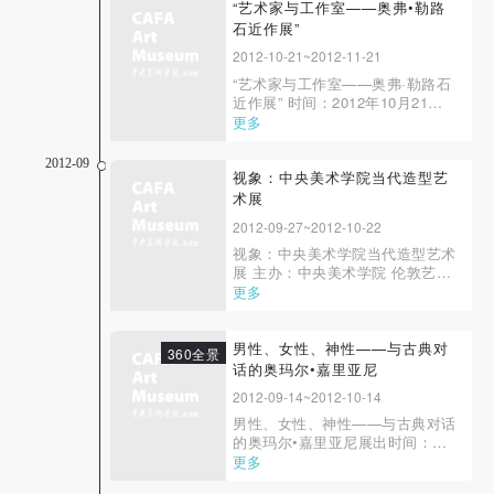
协会 承办单位：中央美术学院城
“艺术家与工作室——奥弗•勒路
市设计学院 中央美术学院美术馆
石近作展”
“为中国而设计”全国环境艺术设计
2012-10-21~2012-11-21
大展...
“艺术家与工作室——奥弗·勒路石
近作展” 时间：2012年10月21
日-11月21日 地点：中央美术学院
更多
美术馆四层及户外 学术顾问：王
璜生 策展人：王春辰 主办： 中央
2012-09
美术学院美术馆 以色列驻华大使
视象：中央美术学院当代造型艺
馆 以色列诺嘉艺术集团 赞助：
术展
LITVAK Gallery, Tel Aviv 奥...
2012-09-27~2012-10-22
视象：中央美术学院当代造型艺术
展 主办：中央美术学院 伦敦艺术
大学 坎伯韦尔、切尔西、温布尔
更多
顿艺术学院（CCW） 承办：中央
美术学院造型学院 中央美术学院
美术馆 伦敦艺术大学温布尔登艺
男性、女性、神性——与古典对
360全景
术学院 伯纳德·夸里奇有限公司 学
话的奥玛尔•嘉里亚尼
术顾问：潘公凯 策...
2012-09-14~2012-10-14
男性、女性、神性——与古典对话
的奥玛尔•嘉里亚尼展出时间：
２０１２年９月１４日１０月７日
更多
开幕时间： ２０１２年９月１４