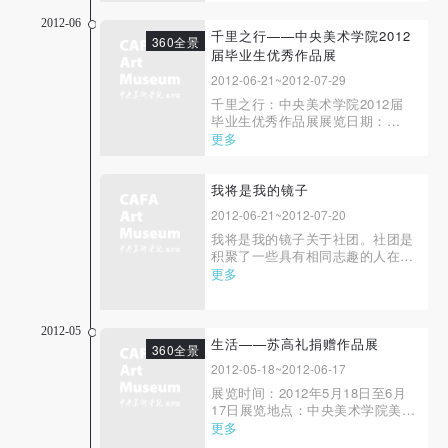
之旅文化交流中心塔吉克斯坦共和
国驻华大使管时间：8月1日-8月3
2012-06
日地点：中央美术学院美术馆四层
千里之行——中央美术学院2012
360全景
苏赫罗布库尔班诺夫，原苏联人民
届毕业生优秀作品展
艺术家，被授予俄罗斯金质普希金
2012-06-21~2012-07-29
奖章，列宁共产...
千里之行：中央美术学院2012届
毕业生优秀作品展展览日期：
2012/06/21-2012/07/29展览地
更多
点：中央美术学院美术馆主办单
位：中央美术学院承办单位：中央
美术学院美术馆展览总召集：徐冰
我将是我的镜子
项目总负责：唐斌“千里之行——
2012-06-21~2012-07-20
中央美术学院2012届毕业生优秀
我将是我的镜子关于社团。社团是
作品展”将于2012年6月21日在...
积聚了一些具有相同志趣的人在做
相类似的事的一种互益组织。艺术
更多
界的社团知名的比如’85新潮时期
的厦门达达，西南艺术群落，英国
的yBa。艺术和社团的关系相比较
2012-05
于其他社会形态的社团不一样，艺
生活——苏高礼捐赠作品展
360全景
术社团形态是独立态度与理想主义
2012-05-18~2012-06-17
的集合体。社...
展览时间：2012年5月18日至6月
17日展览地点：中央美术学院美术
馆2B展厅主办单位：中央美术学
更多
院承办单位：中央美术学院美术馆